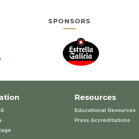
SPONSORS
ation
Resources
26
Educational Resources
a
Press Accreditations
tage