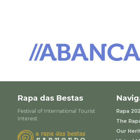
Rapa das Bestas
Navig
Festival of International Tourist
Rapa 20
Interest.
The Rap
Our Heri