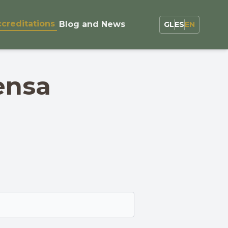
ccreditations
Blog and News
GL
ES
EN
ensa